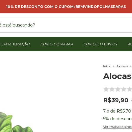
10% DE DESCONTO COM O CUPOM: BEMVINDOFOLHASRARAS
E FERTILIZAÇÃO
COMO COMPRAR
COMO É O ENVIO?
R
Início
>
Alocasia
>
Alocas
R$39,90
7
x
de
R$5,70
5% de descon
Ver mais detalhe