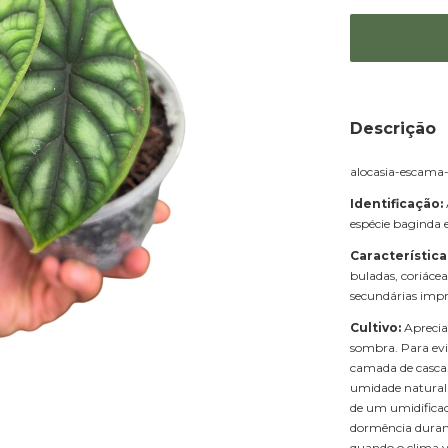
Descrição
alocasia-escama-
Identificação:
espécie baginda e
Característica
buladas, coriácea
secundárias impr
Cultivo:
Aprecia
sombra. Para evi
camada de casca 
umidade natural 
de um umidificad
dormência durant
quando o clima v