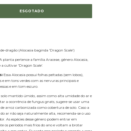
de-dragão (Alocasia baginda 'Dragon Scale')
A planta pertence a família Araceae, gênero Alocasia,
 a cultivar 'Dragon Scale'.
s:
Essa Alocasia possui folhas peltadas (sem lobos),
s e em tons verdes com as nervuras principais e
essas e em tom escuro.
 solo mantido úmido, assim como alta umidade do ar e
tar a ocorrência de fungus gnats, sugere-se usar uma
de arroz carbonizada como cobertura de solo. Caso a
do ar não seja naturalmente alta, recomenda-se o uso
or. As espécies desse gênero podem entrar em
e os períodos mais frios do ano e voltam a brotar
olta a esquentar. Durante esse período suspenda a rega