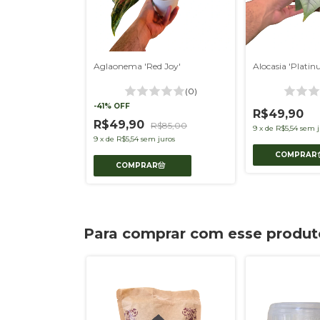
Aglaonema 'Red Joy'
Alocasia 'Plati
(0)
-
41
%
OFF
R$49,90
R$49,90
R$85,00
9
x
de
R$5,54
sem j
9
x
de
R$5,54
sem juros
Para comprar com esse produt