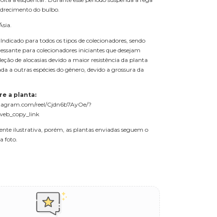
odrecimento do bulbo.
Ásia.
Indicado para todos os tipos de colecionadores, sendo
essante para colecionadores iniciantes que desejam
ção de alocasias devido a maior resistência da planta
 a outras espécies do gênero, devido a grossura da
e a planta:
tagram.com/reel/Cjdn6b7AyOe/?
web_copy_link
e ilustrativa, porém, as plantas enviadas seguem o
 foto.