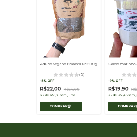
Adubo Vegano Bokashi Né 500g - Composto Orgânico Pet Friendly
Cálcio marinho
(0)
-
8
%
OFF
-
9
%
OFF
R$22,00
R$19,90
R$24,00
R$
4
x
de
R$5,50
sem juros
3
x
de
R$6,63
sem j