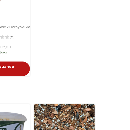
Anthurium Botanic x Dorayaki Paraguaio M
(0)
137,00
juros
 quando