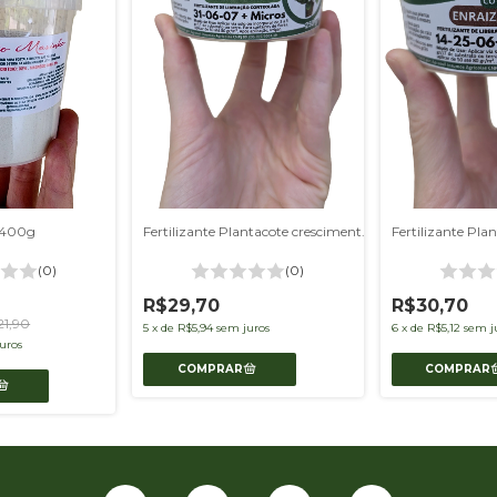
 400g
Fertilizante Plantacote crescimento 250g
(0)
(0)
R$29,70
R$30,70
21,90
5
x
de
R$5,94
sem juros
6
x
de
R$5,12
sem j
uros