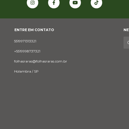
ENTRE EM CONTATO
NE
5519971313321
+5519998737321
folhasraras@folhasraras.com.br
Holambra / SP