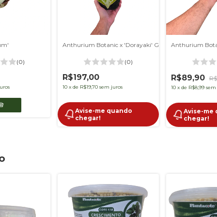
num'
Anthurium Botanic x 'Dorayaki' G
(0)
(0)
R$197,00
R$89,90
R$
uros
10
x
de
R$19,70
sem juros
10
x
de
R$8,99
sem 
Avise-me quando
Avise-me
chegar!
chegar!
o