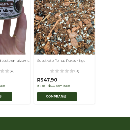
Fertilizante Plantacote enraizamento 250g
Substrato Folhas Raras 4Kgs
(0)
(0)
R$47,90
uros
9
x
de
R$5,32
sem juros