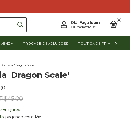
0
Olá!
Faça login
Ou cadastre-se
EVENDA
TROCAS E DEVOLUÇÕES
POLÍTICA DE PRIVACIDADE
Alocasia 'Dragon Scale'
ia 'Dragon Scale'
(0)
R$45,00
sem juros
to
pagando com Pix
s