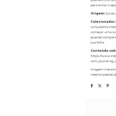
para evitar o ap
Origem:
Sul da 
Colecionador:
uma planta inter
começar uma cole
quando comparada
sua folha.
Conteúdo sobr
https://www.ins
utm_source=ig_
Imagem merament
mesmo padrão da