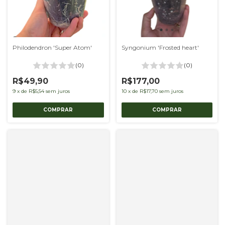
Syngonium 'Frosted heart'
Philodendron 'Super Atom'
(0)
(0)
R$177,00
R$49,90
10
x
de
R$17,70
sem juros
9
x
de
R$5,54
sem juros