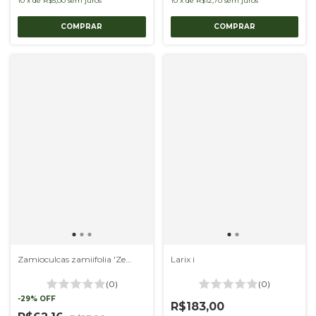
10
x
de
R$5,00
sem juros
10
x
de
R$12,70
sem juros
Zamioculcas zamiifolia 'Zenzi'
Larix i
(0)
(0)
-
29
%
OFF
R$183,00