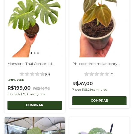
Monstera 'Thai Constellation' M
Philodendron melanochrysum P
(0)
(0)
-
20
%
OFF
R$37,00
R$199,00
R$249,70
7
x
de
R$5,29
sem juros
10
x
de
R$19,90
sem juros