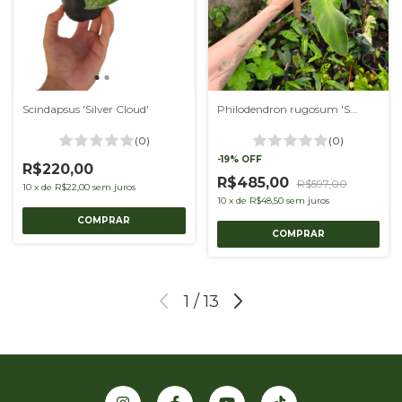
Scindapsus 'Silver Cloud'
Philodendron rugosum 'Sow's Ear'
(0)
(0)
-
19
%
OFF
R$220,00
R$485,00
R$597,00
10
x
de
R$22,00
sem juros
10
x
de
R$48,50
sem juros
1
/
13