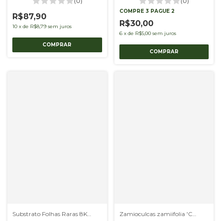
(0)
(0)
COMPRE 3 PAGUE 2
R$87,90
R$30,00
10
x
de
R$8,79
sem juros
6
x
de
R$5,00
sem juros
Substrato Folhas Raras 8Kgs
Zamioculcas zamiifolia 'Chamaleon'