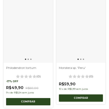
Philodendron tortum
Monstera sp. 'Peru'
(0)
(0)
-
17
%
OFF
R$59,90
R$49,90
R$60,00
10
x
de
R$5,99
sem juros
9
x
de
R$5,54
sem juros