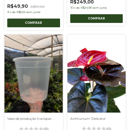
R$249,00
R$49,90
R$111,00
10
x
de
R$24,90
sem juros
9
x
de
R$5,54
sem juros
Anthurium 'Delicata'
Vaso de produção transparente 23 - kit com 5 unidades
(0)
(0)