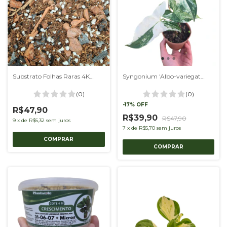
Substrato Folhas Raras 4Kgs
Syngonium 'Albo-variegatum'
(0)
(0)
-
17
%
OFF
R$47,90
R$39,90
R$47,90
9
x
de
R$5,32
sem juros
7
x
de
R$5,70
sem juros