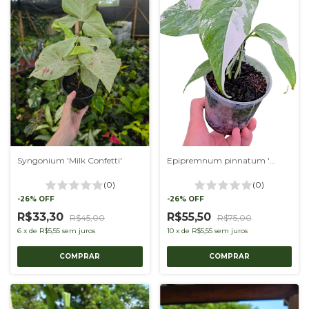
Syngonium 'Milk Confetti'
Epipremnum pinnatum 'Variegatum'
(0)
(0)
-
26
%
OFF
-
26
%
OFF
R$33,30
R$55,50
R$45,00
R$75,00
6
x
de
R$5,55
sem juros
10
x
de
R$5,55
sem juros