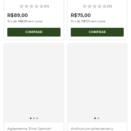
(0)
(0)
R$89,00
R$75,00
10
x
de
R$8,90
sem juros
10
x
de
R$7,50
sem juros
Aglaonema 'Pink Salmon'
Anthurium scherzerianum 'Suzan'