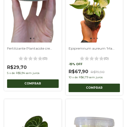
Fertilizante Plantacote crescimento 250g
Epipremnum aureum 'Manjula'
(0)
(0)
-
15
%
OFF
R$29,70
R$67,90
R$79,90
5
x
de
R$5,94
sem juros
10
x
de
R$6,79
sem juros