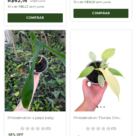
R$62,16
R$87,00
10
x
de
R$18,30
sem juros
10
x
de
R$6,22
sem juros
Philodendron x joepii baby
Philodendron 'Florida Ghost'
(0)
(0)
-
55
%
OFF