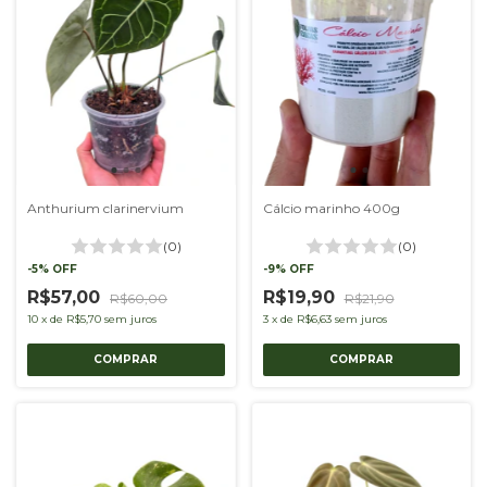
Anthurium clarinervium
Cálcio marinho 400g
(0)
(0)
-
5
%
OFF
-
9
%
OFF
R$57,00
R$19,90
R$60,00
R$21,90
10
x
de
R$5,70
sem juros
3
x
de
R$6,63
sem juros