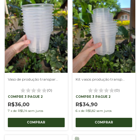
Vaso de produção transparente 15 - kit com 10 unidades
Kit vasos produção transparentes 9, 11 e 15 - kit c/ 5 unidades de cada tamanho
(0)
(0)
COMPRE 3 PAGUE 2
COMPRE 3 PAGUE 2
R$36,00
R$34,90
7
x
de
R$5,14
sem juros
6
x
de
R$5,82
sem juros