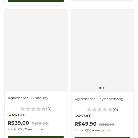
Aglaonema 'White Joy'
Aglaonema 'Laynamthong'
(0)
(0)
-
44
%
OFF
-
23
%
OFF
R$39,00
R$49,90
R$70,00
R$65,00
7
x
de
R$5,57
sem juros
9
x
de
R$5,54
sem juros