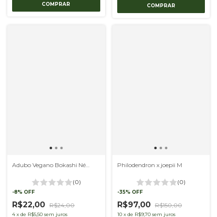
Adubo Vegano Bokashi Né 500g - Composto Orgânico Pet Friendly
Philodendron x joepii M
(0)
(0)
-
8
%
OFF
-
35
%
OFF
R$22,00
R$97,00
R$24,00
R$150,00
4
x
de
R$5,50
sem juros
10
x
de
R$9,70
sem juros