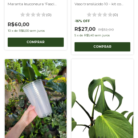
Vaso translúcido 10 - kit com 5 unidades
Maranta leuconeura 'Fascinator'
(0)
(0)
-
16
%
OFF
R$60,00
R$27,00
R$32,00
10
x
de
R$6,00
sem juros
5
x
de
R$5,40
sem juros