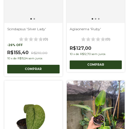
Scindapsus 'Silver Lady'
Aglaonema 'Ruby'
(0)
(0)
-
26
%
OFF
R$127,00
R$155,40
R$210,00
10
x
de
R$12,70
sem juros
10
x
de
R$15,54
sem juros