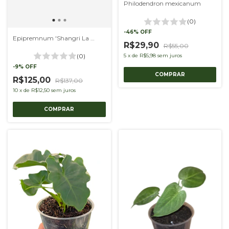
Philodendron mexicanum
(0)
-
46
%
OFF
Epipremnum 'Shangri La variegata'
R$29,90
R$55,00
(0)
5
x
de
R$5,98
sem juros
-
9
%
OFF
R$125,00
R$137,00
10
x
de
R$12,50
sem juros