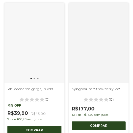
Philodendron gergaji 'Golden'
Syngonium 'Strawberry ice'
(0)
(0)
-
11
%
OFF
R$177,00
R$39,90
R$45,00
10
x
de
R$17,70
sem juros
7
x
de
R$5,70
sem juros