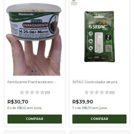
Fertilizante Plantacote enraizamento 250g
SilTAC Controlador de praga - Kit com 2 unid.
(0)
(0)
R$30,70
R$39,90
6
x
de
R$5,12
sem juros
7
x
de
R$5,70
sem juros