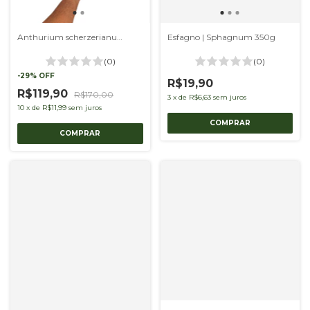
Anthurium scherzerianum 'Dark Red'
Esfagno | Sphagnum 350g
(0)
(0)
-
29
%
OFF
R$19,90
R$119,90
R$170,00
3
x
de
R$6,63
sem juros
10
x
de
R$11,99
sem juros