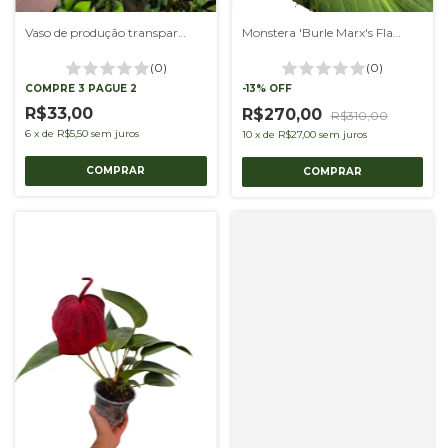
Vaso de produção transparente 11 - kit com 10 unidades
Monstera 'Burle Marx's Flame' G
(0)
(0)
COMPRE 3 PAGUE 2
-
13
%
OFF
R$33,00
R$270,00
R$310,00
6
x
de
R$5,50
sem juros
10
x
de
R$27,00
sem juros