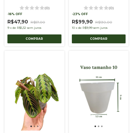
(0)
(0)
-
16
%
OFF
-
23
%
OFF
R$47,90
R$99,90
R$57,00
R$130,00
9
x
de
R$5,32
sem juros
10
x
de
R$9,99
sem juros