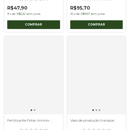
R$95,70
R$47,90
10
x
de
R$9,57
sem juros
9
x
de
R$5,32
sem juros
Vaso de produção transparente 09 - kit com 10 unidades
Fertilizante Foliar Amino-Max Kento 1L - Anti-Estresse para Plantas | 30% Aminoácidos