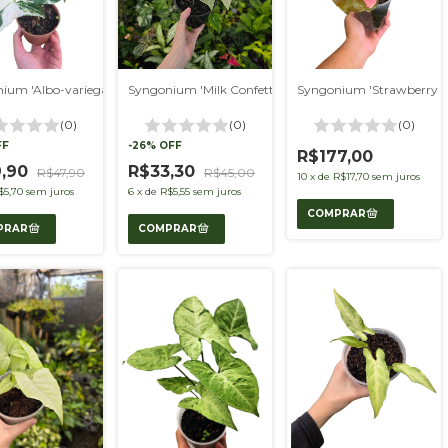
ium 'Albo-variegatum'
Syngonium 'Milk Confetti'
Syngonium 'Strawberry ic
(0)
(0)
(0)
FF
-
26
%
OFF
R$177,00
9,90
R$33,30
R$47,90
R$45,00
10
x
de
R$17,70
sem juros
$5,70
sem juros
6
x
de
R$5,55
sem juros