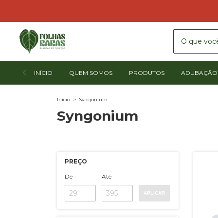
INÍCIO
QUEM SOMOS
PRODUTOS
ADUBAÇÃO 
Início
>
Syngonium
Syngonium
PREÇO
De
Até
APLICAR