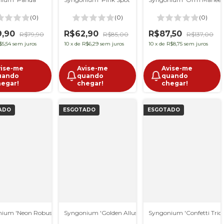
(0)
(0)
(0)
9,90
R$62,90
R$87,50
R$79,90
R$85,00
R$137,00
$5,54
sem juros
10
x
de
R$6,29
sem juros
10
x
de
R$8,75
sem juros
vise-me
Avise-me
Avise-me
uando
quando
quando
hegar!
chegar!
chegar!
ADO
ESGOTADO
ESGOTADO
ium 'Neon Robusta'
Syngonium 'Golden Allusion'
Syngonium 'Confetti Trico