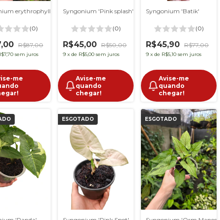
Syngonium 'Pink splash'
Syngonium erythrophyllum 'Red Arrow'
Syngonium 'Batik'
(0)
(0)
(0)
7,00
R$45,00
R$45,90
R$87,00
R$50,00
R$77,00
R$7,70
sem juros
9
x
de
R$5,00
sem juros
9
x
de
R$5,10
sem juros
vise-me
Avise-me
Avise-me
uando
quando
quando
hegar!
chegar!
chegar!
ADO
ESGOTADO
ESGOTADO
ium 'Panda'
Syngonium 'Pink Spot'
Syngonium 'Orm Manee'