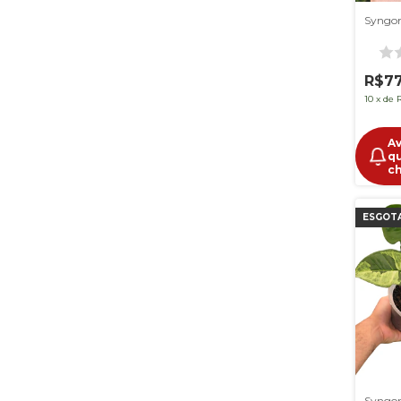
R$7
10
x
de
A
q
c
ESGOT
Syngon