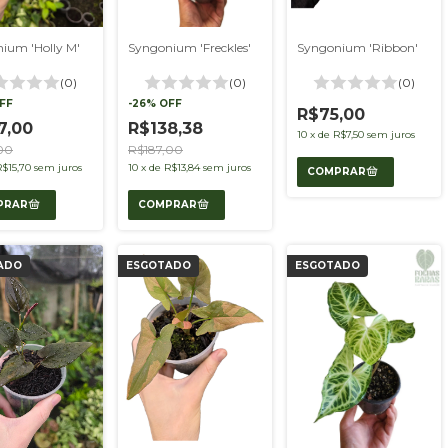
ium 'Holly M'
Syngonium 'Ribbon'
Syngonium 'Freckles'
(0)
(0)
(0)
FF
-
26
%
OFF
R$75,00
7,00
R$138,38
10
x
de
R$7,50
sem juros
00
R$187,00
R$15,70
sem juros
10
x
de
R$13,84
sem juros
ADO
ESGOTADO
ESGOTADO