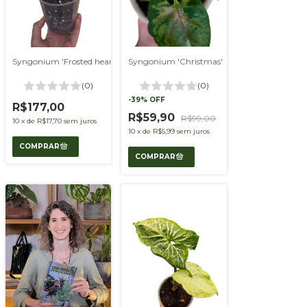
e'
Syngonium 'Frosted heart'
Syngonium 'Christmas'
(0)
(0)
-
39
%
OFF
R$177,00
R$59,90
R$99,00
10
x
de
R$17,70
sem juros
10
x
de
R$5,99
sem juros