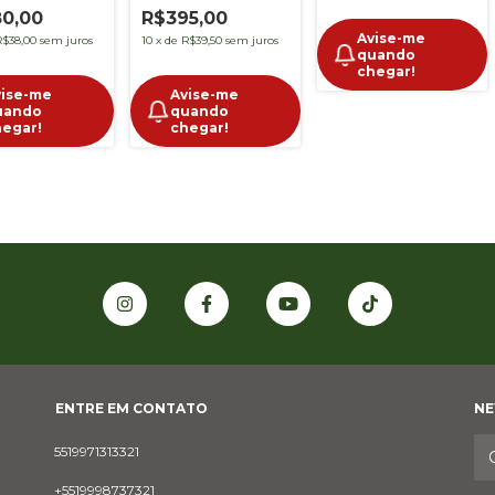
0,00
R$395,00
Avise-me
R$38,00
sem juros
10
x
de
R$39,50
sem juros
quando
chegar!
vise-me
Avise-me
uando
quando
hegar!
chegar!
ENTRE EM CONTATO
NE
5519971313321
+5519998737321