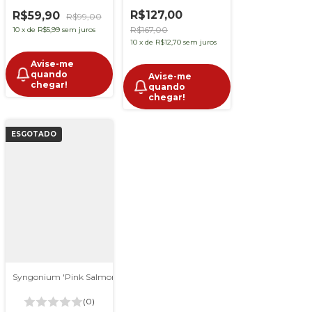
R$127,00
R$59,90
R$99,00
R$167,00
10
x
de
R$5,99
sem juros
10
x
de
R$12,70
sem juros
Avise-me
quando
Avise-me
chegar!
quando
chegar!
ESGOTADO
Syngonium 'Pink Salmon'
(0)