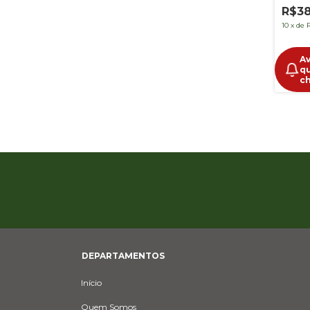
R$38
10
x
de
A
q
c
DEPARTAMENTOS
Início
Quem Somos