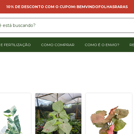
10% DE DESCONTO COM O CUPOM: BEMVINDOFOLHASRARAS
E FERTILIZAÇÃO
COMO COMPRAR
COMO É O ENVIO?
R