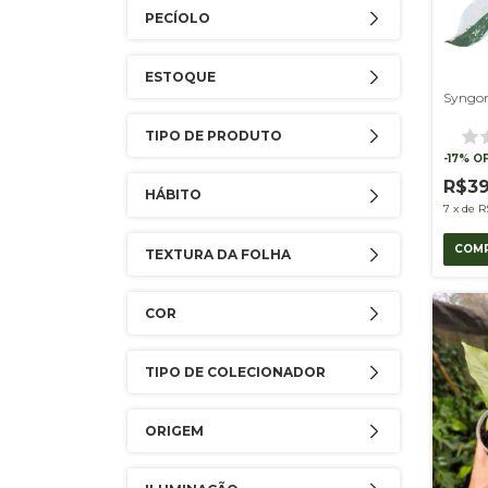
PECÍOLO
ESTOQUE
Syngon
TIPO DE PRODUTO
-
17
%
O
R$3
HÁBITO
7
x
de
R
TEXTURA DA FOLHA
COR
TIPO DE COLECIONADOR
ORIGEM