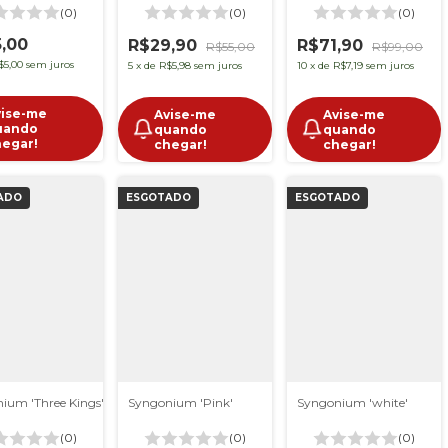
(0)
(0)
(0)
,00
R$29,90
R$71,90
R$55,00
R$99,00
$5,00
sem juros
5
x
de
R$5,98
sem juros
10
x
de
R$7,19
sem juros
vise-me
Avise-me
Avise-me
uando
quando
quando
hegar!
chegar!
chegar!
ADO
ESGOTADO
ESGOTADO
ium 'Three Kings'
Syngonium 'Pink'
Syngonium 'white'
(0)
(0)
(0)