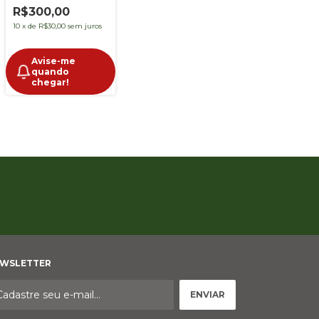
R$300,00
10
x
de
R$30,00
sem juros
Avise-me
quando
chegar!
WSLETTER