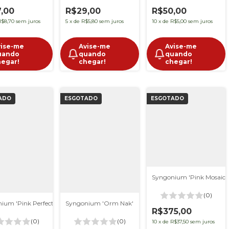
,00
R$29,00
R$50,00
R$8,70
sem juros
5
x
de
R$5,80
sem juros
10
x
de
R$5,00
sem juros
vise-me
Avise-me
Avise-me
uando
quando
quando
hegar!
chegar!
chegar!
ADO
ESGOTADO
ESGOTADO
Syngonium 'Pink Mosaic'
(0)
ium 'Pink Perfection' M
Syngonium 'Orm Nak'
R$375,00
(0)
(0)
10
x
de
R$37,50
sem juros