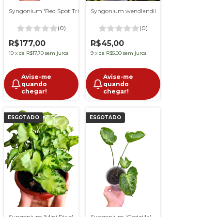
Syngonium 'Red Spot Tricolor'
Syngonium wendlandii
(0)
(0)
R$177,00
R$45,00
10
x
de
R$17,70
sem juros
9
x
de
R$5,00
sem juros
Avise-me
Avise-me
quando
quando
chegar!
chegar!
ESGOTADO
ESGOTADO
Syngonium 'Godzilla'
Syngonium 'Mini Pixie'