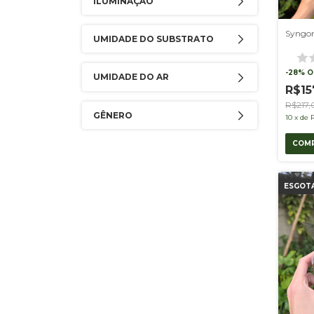
ILUMINAÇÃO
Syngon
UMIDADE DO SUBSTRATO
-
28
%
O
UMIDADE DO AR
R$15
R$217,
GÊNERO
10
x
de
ESGOT