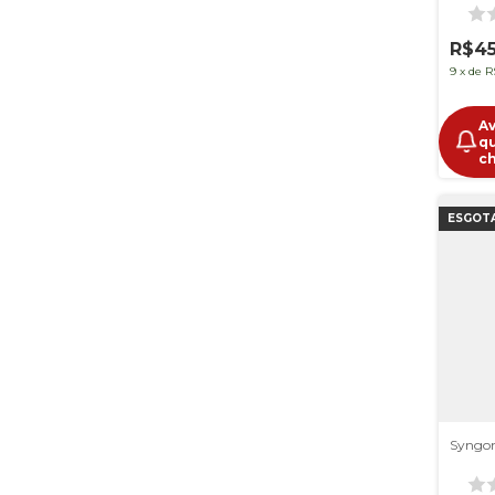
R$45
9
x
de
R
A
q
c
ESGOT
Syngon