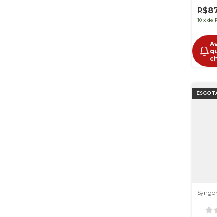
R$87
10
x
de
A
q
c
ESGOT
Syngon