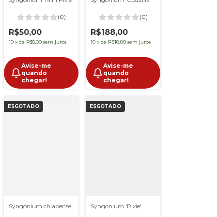
(0)
(0)
R$188,00
R$50,00
10
x
de
R$18,80
sem juros
10
x
de
R$5,00
sem juros
Avise-me
Avise-me
quando
quando
chegar!
chegar!
ESGOTADO
ESGOTADO
lor'
Syngonium chiapense
Syngonium 'Pixie'