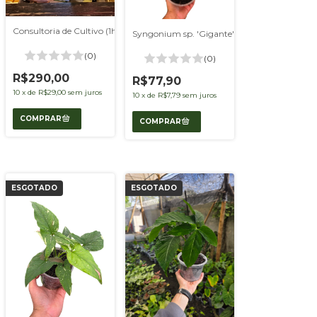
Consultoria de Cultivo (1h)
Syngonium sp. 'Gigante'
(0)
(0)
R$290,00
R$77,90
10
x
de
R$29,00
sem juros
10
x
de
R$7,79
sem juros
ESGOTADO
ESGOTADO