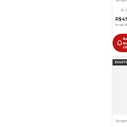
R$4
9
x
de
R
A
q
c
ESGOT
Syngon