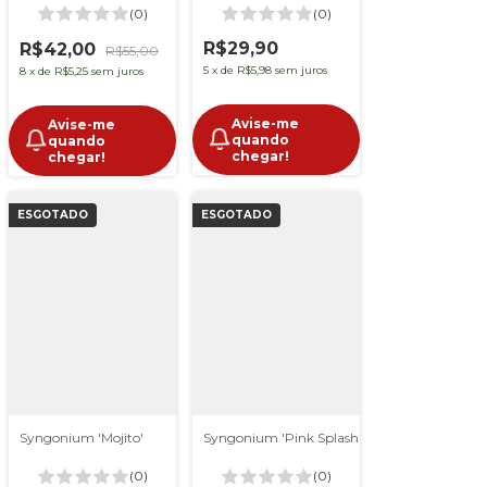
(0)
(0)
R$29,90
R$42,00
R$55,00
5
x
de
R$5,98
sem juros
8
x
de
R$5,25
sem juros
Avise-me
Avise-me
quando
quando
chegar!
chegar!
ESGOTADO
ESGOTADO
Syngonium 'Mojito'
Syngonium 'Pink Splash Allusion'
(0)
(0)