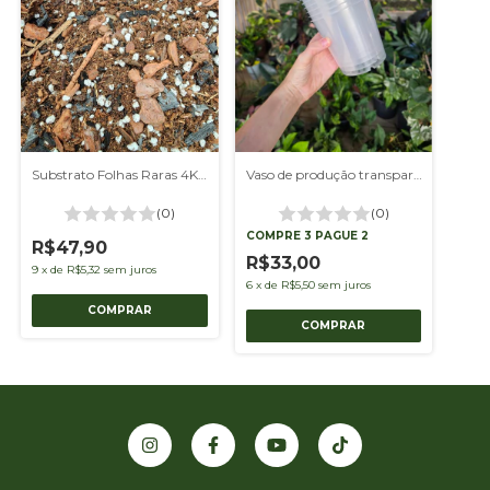
Substrato Folhas Raras 4Kgs
Vaso de produção transparente 11 - kit com 10 unidades
(0)
(0)
COMPRE 3 PAGUE 2
R$47,90
R$33,00
9
x
de
R$5,32
sem juros
6
x
de
R$5,50
sem juros