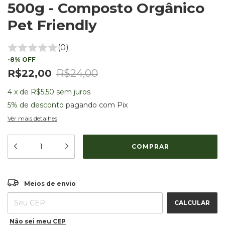
500g - Composto Orgânico
Pet Friendly
(0)
-
8
%
OFF
R$22,00
R$24,00
4
x
de
R$5,50
sem juros
5% de desconto
pagando com Pix
Ver mais detalhes
ALTERAR CEP
Entregas para o CEP:
Meios de envio
CALCULAR
Não sei meu CEP