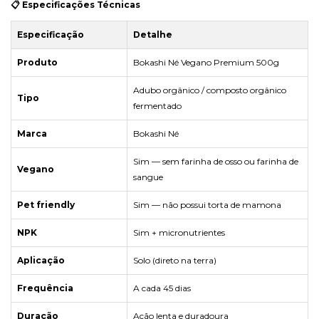
📋 Especificações Técnicas
Especificação
Detalhe
Produto
Bokashi Né Vegano Premium 500g
Adubo orgânico / composto orgânico
Tipo
fermentado
Marca
Bokashi Né
Sim — sem farinha de osso ou farinha de
Vegano
sangue
Pet friendly
Sim — não possui torta de mamona
NPK
Sim + micronutrientes
Aplicação
Solo (direto na terra)
Frequência
A cada 45 dias
Duração
Ação lenta e duradoura