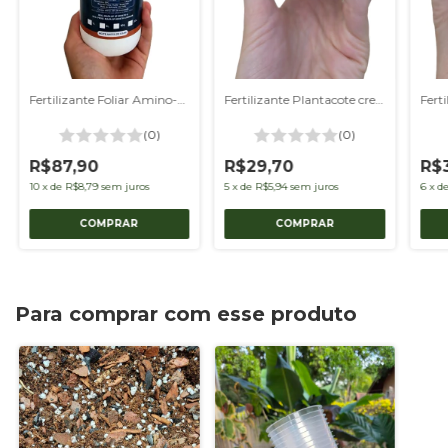
Fertilizante Plantacote crescimento 250g
Fertilizante Foliar Amino-Max Kento 1L - Anti-Estresse para Plantas | 30% Aminoácidos
(0)
(0)
R$29,70
R$
R$87,90
5
x
de
R$5,94
sem juros
6
x
d
10
x
de
R$8,79
sem juros
Para comprar com esse produto