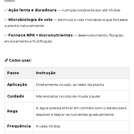
tóxico
✅
Ação lenta e duradoura
— nutrição constante por até 45 dias
✅
Microbiologia do solo
— estimula a vida microbiana que fortalece
a planta naturalmente
✅
Fornece NPK + micronutrientes
— desenvolvimento, floração,
enraizamento e frutificação
📏 Como usar:
Passo
Instrução
Aplicação
Diretamente no solo, ao redor da planta
Cuidado
Não encostar no colo da muda (caule)
A água precisa entrar em contato com o adubo para
Rega
dissolver e liberar os nutrientes gradualmente
Frequência
A cada 45 dias