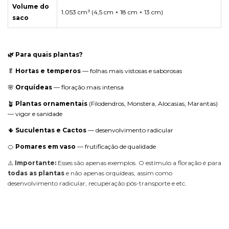
Volume do
1.053 cm³ (4,5 cm × 18 cm × 13 cm)
saco
🌿 Para quais plantas?
🥬
Hortas e temperos
— folhas mais vistosas e saborosas
🌸
Orquídeas
— floração mais intensa
🪴
Plantas ornamentais
(Filodendros, Monstera, Alocasias, Marantas)
— vigor e sanidade
🌵
Suculentas e Cactos
— desenvolvimento radicular
🍊
Pomares em vaso
— frutificação de qualidade
⚠️
Importante:
Esses são apenas exemplos. O estímulo a floração é para
todas as plantas
e não apenas orquídeas, assim como
desenvolvimento radicular, recuperação pós-transporte e etc.