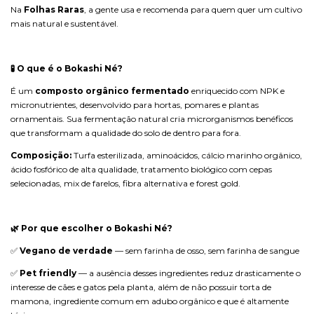
Na
Folhas Raras
, a gente usa e recomenda para quem quer um cultivo
mais natural e sustentável.
🧪 O que é o Bokashi Né?
É um
composto orgânico fermentado
enriquecido com NPK e
micronutrientes, desenvolvido para hortas, pomares e plantas
ornamentais. Sua fermentação natural cria microrganismos benéficos
que transformam a qualidade do solo de dentro para fora.
Composição:
Turfa esterilizada, aminoácidos, cálcio marinho orgânico,
ácido fosfórico de alta qualidade, tratamento biológico com cepas
selecionadas, mix de farelos, fibra alternativa e forest gold.
🌿 Por que escolher o Bokashi Né?
✅
Vegano de verdade
— sem farinha de osso, sem farinha de sangue
✅
Pet friendly
— a ausência desses ingredientes reduz drasticamente o
interesse de cães e gatos pela planta, além de não possuir torta de
mamona, ingrediente comum em adubo orgânico e que é altamente