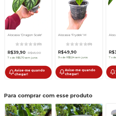
Alocasia 'Dragon Scale'
Alocasia 'Frydek' M
Aloc
(0)
(0)
R$49,90
R$
R$39,90
R$45,00
9
x
de
R$5,54
sem juros
7
x
d
7
x
de
R$5,70
sem juros
Avise-me quando
Avise-me quando
chegar!
chegar!
Para comprar com esse produto