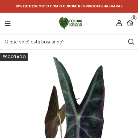
10% DE DESCONTO COM O CUPOM: BEMVINDOFOLHASRARAS
0
ESGOTADO