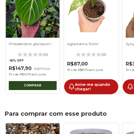
Philodendron gloriosum 'White Vein' M
Aglaonema 'Echo'
Syng
(0)
(0)
-
16
%
OFF
R$87,00
R$
R$147,90
R$177,00
10
x
de
R$8,70
sem juros
10
x
10
x
de
R$14,79
sem juros
Avise-me quando
chegar!
Para comprar com esse produto