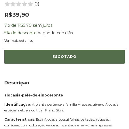
(0)
R$39,90
7
x
de
R$5,70
sem juros
5% de desconto
pagando com Pix
Ver mais detalhes
Descrição
alocasia-pele-de-rinoceronte
Identificação:
A planta pertence a família Araceae, gênero Alocasia,
espécie melo e a cultivar Rhino Skin.
Características:
Essa Alocasia possui folhas peltadas, rugosas,
coriáceas, com coloração verde acinzentada e nervuras impressas.