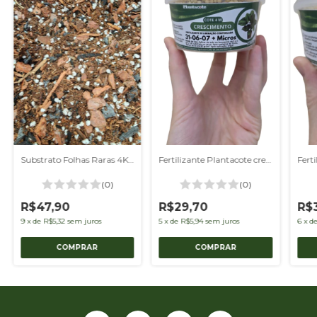
Substrato Folhas Raras 4Kgs
Fertilizante Plantacote crescimento 250g
(0)
(0)
R$47,90
R$29,70
R$
9
x
de
R$5,32
sem juros
5
x
de
R$5,94
sem juros
6
x
d