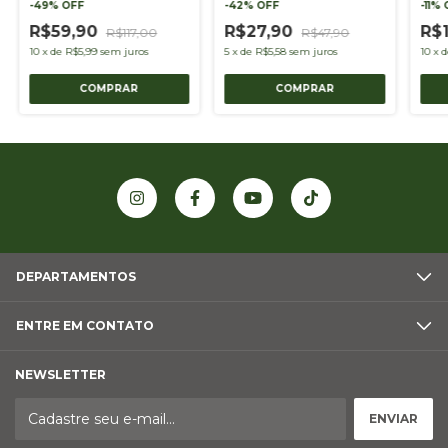
-
49
%
OFF
-
42
%
OFF
-
11
%
R$59,90
R$27,90
R$
R$117,00
R$47,90
10
x
de
R$5,99
sem juros
5
x
de
R$5,58
sem juros
10
x
DEPARTAMENTOS
ENTRE EM CONTATO
NEWSLETTER